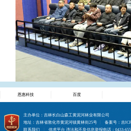
恩惠科技
百度
主办单位：吉林长白山森工黄泥河林业有限公司
地址：吉林省敦化市黄泥河镇黄林街25号
丨
备案号：
吉ICP
联系我们
丨
供求平台
违法和不良信息举报电话：0433-6557008