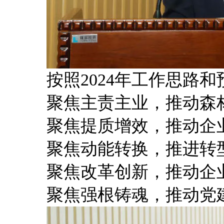
按照2024年工作思路和
聚焦主责主业，推动森林
聚焦提质增效，推动企业
聚焦动能转换，推进转型
聚焦改革创新，推动企业
聚焦强根铸魂，推动党建