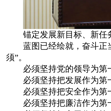
锚定发展新目标、新任务
蓝图已经绘就，奋斗正当
须”。
必须坚持党的领导为第
必须坚持把发展作为第
必须坚持把安全作为第
必须坚持把廉洁作为第