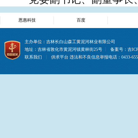
恩惠科技
百度
主办单位：吉林长白山森工黄泥河林业有限公司
地址：吉林省敦化市黄泥河镇黄林街25号
丨
备案号：
吉ICP
联系我们
丨
供求平台
违法和不良信息举报电话：0433-6557008