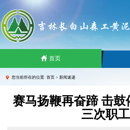
首页
您当前所在的位置: 首页 > 新闻速递
赛马扬鞭再奋蹄 击
三次职工