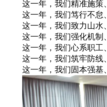
这一年，我们精准施策、
这一年，我们笃行不怠、
这一年，我们致力山水、
这一年，我们强化机制、
这一年，我们心系职工、
这一年，我们筑牢防线、
这一年，我们固本强基、