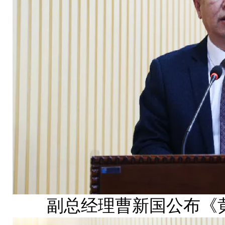
副总经理曹新国公布《黄泥