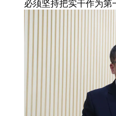
必须坚持把实干作为第